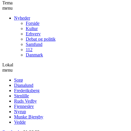
Tema
menu
Nyheder
Forside
Kultur
Erhverv
Debat og politik
Samfund
112
Danmark
Lokal
menu
Sorø
Dianalund
Frederiksberg
Stenlille
Ruds Vedby
Fjenneslev
Nyrup
Munke Bjergby
Vedde