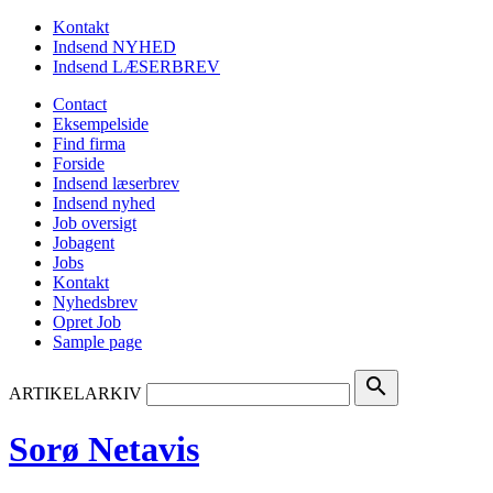
Kontakt
Indsend NYHED
Indsend LÆSERBREV
Contact
Eksempelside
Find firma
Forside
Indsend læserbrev
Indsend nyhed
Job oversigt
Jobagent
Jobs
Kontakt
Nyhedsbrev
Opret Job
Sample page
search
ARTIKELARKIV
Sorø Netavis