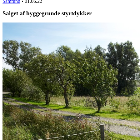
Samfund
•
01.06.22
Salget af byggegrunde styrtdykker