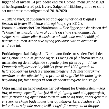
ligger på et niveau 14 pct. bedre end før Corona, mens grundsalget
af helårsgrunde er 20 pct. lavere. Salget af fritidshusgrunde er stort
set uændret sammenlignet med 2018-2020.
– Tallene viser, at appetitten på at bygge nyt er dalet kraftigt i
forhold til lysten til at købe et brugt hus,
siger EDC’s
kommunikationschef Jan Nordmann.
– Der ligger ganske vist en del
“skjulte” grundsalg i form af gamle og slidte ejendomme, der
sælges som villaer eller fritidshuse udelukkende med henblik på
nedrivning, men det er ikke nyt og forklarer ikke de dramatisk
ændrede tal.
Forklaringen skal ifølge Jan Nordmann findes to steder: Dels i det
manglende udbud af grunde og dels i manglen på håndværkere og
materialer og deraf følgende stigende priser på nybyg:
– I hele
Danmark udbydes der i øjeblikket færre end 1000 grunde til
helårsboliger via landets ejendomsmæglere. I de mest attraktive
områder, er der ofte slet ingen grunde til salg. Det får naturligvis
betydning for, hvor meget vi som ejendomsmæglere kan sælge.
Også mangel på håndværkere har betydning for byggelysten:
– Jeg
tror, at mange egentlig har lyst til at gå i gang med et byggeprojekt,
men forholder sig afventende fordi de kan se og høre, at det generelt
er svært at skaffe både materialer og håndværkere. I sidste ende
leder det til stigende priser, hvilket også får mange til at droppe