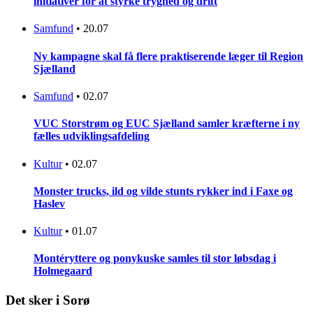
initiativer for at styrke tryghed og drift
Samfund
•
20.07
Ny kampagne skal få flere praktiserende læger til Region
Sjælland
Samfund
•
02.07
VUC Storstrøm og EUC Sjælland samler kræfterne i ny
fælles udviklingsafdeling
Kultur
•
02.07
Monster trucks, ild og vilde stunts rykker ind i Faxe og
Haslev
Kultur
•
01.07
Montéryttere og ponykuske samles til stor løbsdag i
Holmegaard
Det sker i Sorø