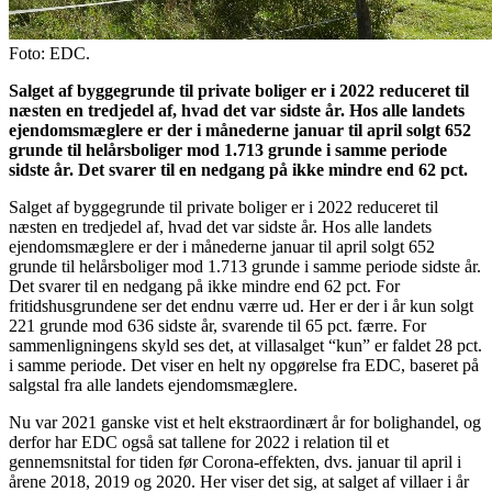
Foto: EDC.
Salget af byggegrunde til private boliger er i 2022 reduceret til
næsten en tredjedel af, hvad det var sidste år. Hos alle landets
ejendomsmæglere er der i månederne januar til april solgt 652
grunde til helårsboliger mod 1.713 grunde i samme periode
sidste år. Det svarer til en nedgang på ikke mindre end 62 pct.
Salget af byggegrunde til private boliger er i 2022 reduceret til
næsten en tredjedel af, hvad det var sidste år. Hos alle landets
ejendomsmæglere er der i månederne januar til april solgt 652
grunde til helårsboliger mod 1.713 grunde i samme periode sidste år.
Det svarer til en nedgang på ikke mindre end 62 pct. For
fritidshusgrundene ser det endnu værre ud. Her er der i år kun solgt
221 grunde mod 636 sidste år, svarende til 65 pct. færre. For
sammenligningens skyld ses det, at villasalget “kun” er faldet 28 pct.
i samme periode. Det viser en helt ny opgørelse fra EDC, baseret på
salgstal fra alle landets ejendomsmæglere.
Nu var 2021 ganske vist et helt ekstraordinært år for bolighandel, og
derfor har EDC også sat tallene for 2022 i relation til et
gennemsnitstal for tiden før Corona-effekten, dvs. januar til april i
årene 2018, 2019 og 2020. Her viser det sig, at salget af villaer i år