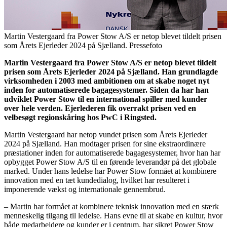
Martin Vestergaard fra Power Stow A/S er netop blevet tildelt prisen
som Årets Ejerleder 2024 på Sjælland. Pressefoto
Martin Vestergaard fra Power Stow A/S er netop blevet tildelt
prisen som Årets Ejerleder 2024 på Sjælland. Han grundlagde
virksomheden i 2003 med ambitionen om at skabe noget nyt
inden for automatiserede bagagesystemer. Siden da har han
udviklet Power Stow til en international spiller med kunder
over hele verden. Ejerlederen fik overrakt prisen ved en
velbesøgt regionskåring hos PwC i Ringsted.
Martin Vestergaard har netop vundet prisen som Årets Ejerleder
2024 på Sjælland. Han modtager prisen for sine ekstraordinære
præstationer inden for automatiserede bagagesystemer, hvor han har
opbygget Power Stow A/S til en førende leverandør på det globale
marked. Under hans ledelse har Power Stow formået at kombinere
innovation med en tæt kundedialog, hvilket har resulteret i
imponerende vækst og internationale gennembrud.
– Martin har formået at kombinere teknisk innovation med en stærk
menneskelig tilgang til ledelse. Hans evne til at skabe en kultur, hvor
både medarbejdere og kunder er i centrum, har sikret Power Stow