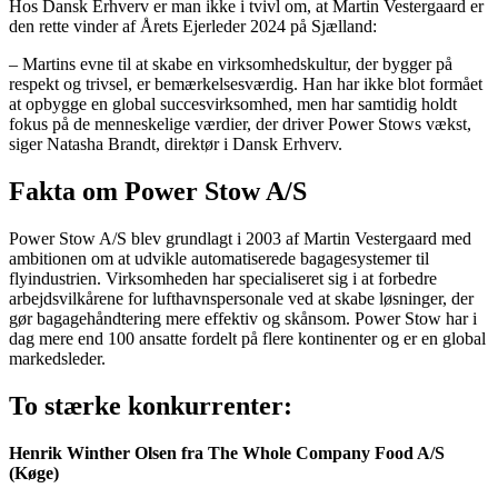
Hos Dansk Erhverv er man ikke i tvivl om, at Martin Vestergaard er
den rette vinder af Årets Ejerleder 2024 på Sjælland:
– Martins evne til at skabe en virksomhedskultur, der bygger på
respekt og trivsel, er bemærkelsesværdig. Han har ikke blot formået
at opbygge en global succesvirksomhed, men har samtidig holdt
fokus på de menneskelige værdier, der driver Power Stows vækst,
siger Natasha Brandt, direktør i Dansk Erhverv.
Fakta om Power Stow A/S
Power Stow A/S blev grundlagt i 2003 af Martin Vestergaard med
ambitionen om at udvikle automatiserede bagagesystemer til
flyindustrien. Virksomheden har specialiseret sig i at forbedre
arbejdsvilkårene for lufthavnspersonale ved at skabe løsninger, der
gør bagagehåndtering mere effektiv og skånsom. Power Stow har i
dag mere end 100 ansatte fordelt på flere kontinenter og er en global
markedsleder.
To stærke konkurrenter:
Henrik Winther Olsen fra The Whole Company Food A/S
(Køge)