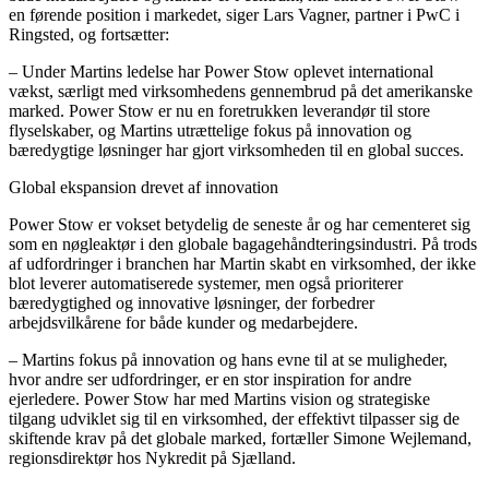
en førende position i markedet, siger Lars Vagner, partner i PwC i
Ringsted, og fortsætter:
– Under Martins ledelse har Power Stow oplevet international
vækst, særligt med virksomhedens gennembrud på det amerikanske
marked. Power Stow er nu en foretrukken leverandør til store
flyselskaber, og Martins utrættelige fokus på innovation og
bæredygtige løsninger har gjort virksomheden til en global succes.
Global ekspansion drevet af innovation
Power Stow er vokset betydelig de seneste år og har cementeret sig
som en nøgleaktør i den globale bagagehåndteringsindustri. På trods
af udfordringer i branchen har Martin skabt en virksomhed, der ikke
blot leverer automatiserede systemer, men også prioriterer
bæredygtighed og innovative løsninger, der forbedrer
arbejdsvilkårene for både kunder og medarbejdere.
– Martins fokus på innovation og hans evne til at se muligheder,
hvor andre ser udfordringer, er en stor inspiration for andre
ejerledere. Power Stow har med Martins vision og strategiske
tilgang udviklet sig til en virksomhed, der effektivt tilpasser sig de
skiftende krav på det globale marked, fortæller Simone Wejlemand,
regionsdirektør hos Nykredit på Sjælland.