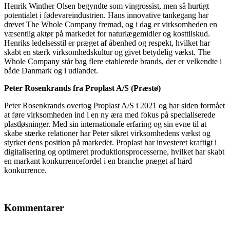
Henrik Winther Olsen begyndte som vingrossist, men så hurtigt
potentialet i fødevareindustrien. Hans innovative tankegang har
drevet The Whole Company fremad, og i dag er virksomheden en
væsentlig aktør på markedet for naturlægemidler og kosttilskud.
Henriks ledelsesstil er præget af åbenhed og respekt, hvilket har
skabt en stærk virksomhedskultur og givet betydelig vækst. The
Whole Company står bag flere etablerede brands, der er velkendte i
både Danmark og i udlandet.
Peter Rosenkrands fra Proplast A/S (Præstø)
Peter Rosenkrands overtog Proplast A/S i 2021 og har siden formået
at føre virksomheden ind i en ny æra med fokus på specialiserede
plastløsninger. Med sin internationale erfaring og sin evne til at
skabe stærke relationer har Peter sikret virksomhedens vækst og
styrket dens position på markedet. Proplast har investeret kraftigt i
digitalisering og optimeret produktionsprocesserne, hvilket har skabt
en markant konkurrencefordel i en branche præget af hård
konkurrence.
Kommentarer