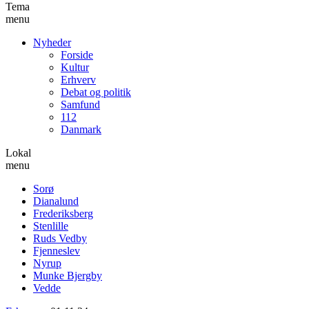
Tema
menu
Nyheder
Forside
Kultur
Erhverv
Debat og politik
Samfund
112
Danmark
Lokal
menu
Sorø
Dianalund
Frederiksberg
Stenlille
Ruds Vedby
Fjenneslev
Nyrup
Munke Bjergby
Vedde