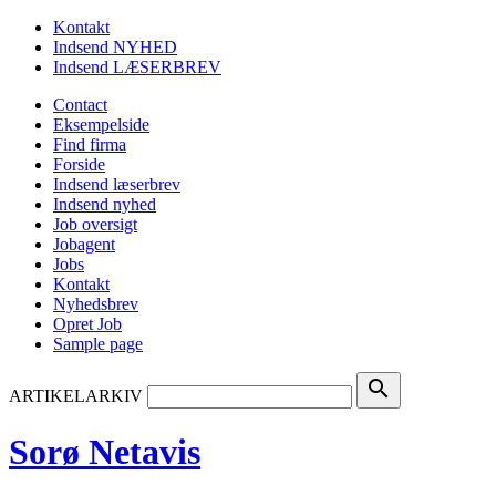
Kontakt
Indsend NYHED
Indsend LÆSERBREV
Contact
Eksempelside
Find firma
Forside
Indsend læserbrev
Indsend nyhed
Job oversigt
Jobagent
Jobs
Kontakt
Nyhedsbrev
Opret Job
Sample page
search
ARTIKELARKIV
Sorø Netavis