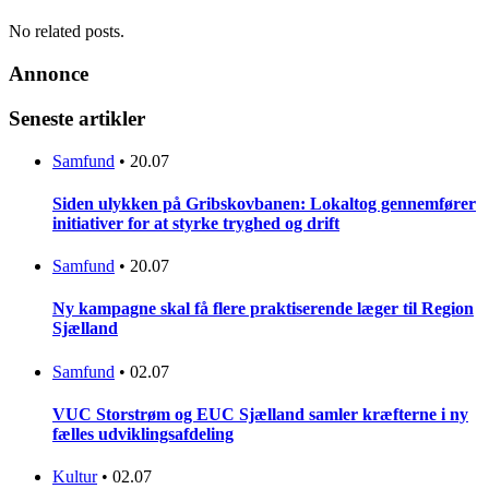
No related posts.
Annonce
Seneste artikler
Samfund
•
20.07
Siden ulykken på Gribskovbanen: Lokaltog gennemfører
initiativer for at styrke tryghed og drift
Samfund
•
20.07
Ny kampagne skal få flere praktiserende læger til Region
Sjælland
Samfund
•
02.07
VUC Storstrøm og EUC Sjælland samler kræfterne i ny
fælles udviklingsafdeling
Kultur
•
02.07