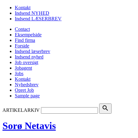
Kontakt
Indsend NYHED
Indsend LÆSERBREV
Contact
Eksempelside
Find firma
Forside
Indsend læserbrev
Indsend nyhed
Job oversigt
Jobagent
Jobs
Kontakt
Nyhedsbrev
Opret Job
Sample page
search
ARTIKELARKIV
Sorø Netavis