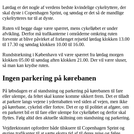
Lørdag er det nogle af verdens bedste kvindelige cykelryttere, der
skal dyste i Copenhagen Sprint, og søndag er det så de mandlige
cykelrytteres tur til at dyste.
Ruten vil begge dage være spærret, mens cykelløbet er under
afvikling. Derfor må trafikanterne i områderne omkring ruten
forvente at blive påvirket af forlænget rejsetid lørdag klokken 13.00
til 17.30 og søndag klokken 10.00 til 16.00.
Rundstrækning i København vil være spærret fra lørdag morgen
klokken 05.00 til søndag aften klokken 21.00. Der vil være sluser,
så man kan krydse ruten.
Ingen parkering på kørebanen
På løbsdagen er al standsning og parkering på kørebanen til fare
eller ulempe, da feltet skal kunne komme sikkert frem. Det er tilladt
at parkere langs vejene i yderrabatten ved siden af vejen, men ikke
på kørebane, cykelsti eller fortov. Det er op til politiet at afgøre, om
en parkeret bil er til fare eller ulempe for cykelløbet og derfor skal
flyttes. Følg altid den aktuelle skiltning om standsning og parkering.
Vejdirektoratet opfordrer både tilskuere til Copenhagen Sprint og
øvrige trafikanter til at sætte ekstra tid af til deres rejse og følge