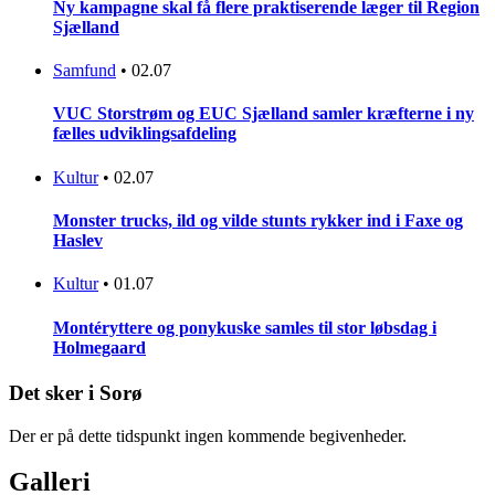
Ny kampagne skal få flere praktiserende læger til Region
Sjælland
Samfund
•
02.07
VUC Storstrøm og EUC Sjælland samler kræfterne i ny
fælles udviklingsafdeling
Kultur
•
02.07
Monster trucks, ild og vilde stunts rykker ind i Faxe og
Haslev
Kultur
•
01.07
Montéryttere og ponykuske samles til stor løbsdag i
Holmegaard
Det sker i Sorø
Der er på dette tidspunkt ingen kommende begivenheder.
Galleri