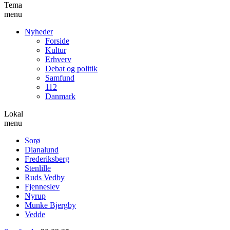
Tema
menu
Nyheder
Forside
Kultur
Erhverv
Debat og politik
Samfund
112
Danmark
Lokal
menu
Sorø
Dianalund
Frederiksberg
Stenlille
Ruds Vedby
Fjenneslev
Nyrup
Munke Bjergby
Vedde