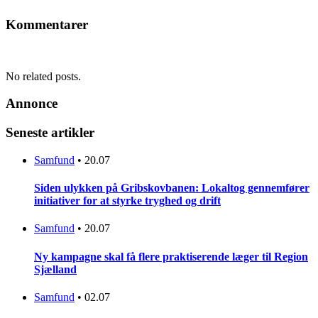
Kommentarer
No related posts.
Annonce
Seneste artikler
Samfund
•
20.07
Siden ulykken på Gribskovbanen: Lokaltog gennemfører
initiativer for at styrke tryghed og drift
Samfund
•
20.07
Ny kampagne skal få flere praktiserende læger til Region
Sjælland
Samfund
•
02.07