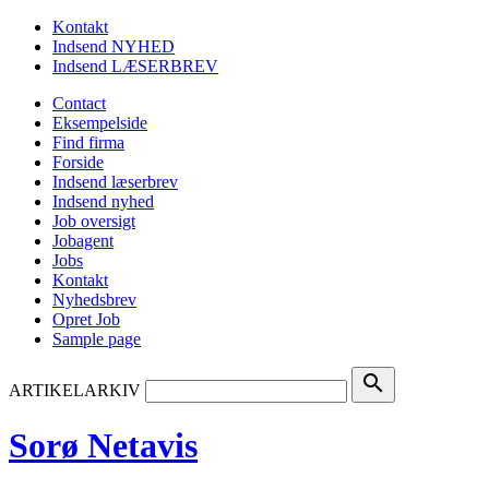
Kontakt
Indsend NYHED
Indsend LÆSERBREV
Contact
Eksempelside
Find firma
Forside
Indsend læserbrev
Indsend nyhed
Job oversigt
Jobagent
Jobs
Kontakt
Nyhedsbrev
Opret Job
Sample page
search
ARTIKELARKIV
Sorø Netavis