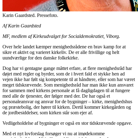
Karin Gaardsted. Pressefoto.
Af Karin Gaardsted
MF, medlem af Kirkeudvalget for Socialdemokratiet, Viborg.
Over hele landet kæmper menighedsrådene en brav kamp for at
sikre et aktivt og varieret kirkeliv. De er alle frivillige og helt
uundværlige for den danske folkekirke.
Dog har vi gentagne gange måttet erfare, at flere menighedsråd har
døjet med regler og byrder, som de i hvert fald et stykke hen ad
vejen ikke har følt sig kompetente til at håndtere, eller som har været
meget tidskrævende. Som menighedsråd har man ikke kun ansvaret
for sammen med kirkens personale at få dagligdagen til at fungere
med alle de tjenester, der følger med der. De har også et
personaleansvar og ansvar for de bygninger – kirke, menighedshus
og præstebolig, der hører til kirken. Dertil kommer kirkegården og
de jordbesiddelser, som kirken står som ejer af.
Vedligeholdelse af bygninger er også en stor tidskrævende opgave.
Med et nyt lovforslag forsøger vi nu at imødekomme