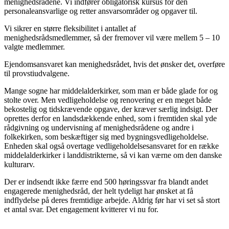
menighedsrådene. Vi indfører obligatorisk kursus for den
personaleansvarlige og retter ansvarsområder og opgaver til.
Vi sikrer en større fleksibilitet i antallet af
menighedsrådsmedlemmer, så der fremover vil være mellem 5 – 10
valgte medlemmer.
Ejendomsansvaret kan menighedsrådet, hvis det ønsker det, overføre
til provstiudvalgene.
Mange sogne har middelalderkirker, som man er både glade for og
stolte over. Men vedligeholdelse og renovering er en meget både
bekostelig og tidskrævende opgave, der kræver særlig indsigt. Der
oprettes derfor en landsdækkende enhed, som i fremtiden skal yde
rådgivning og undervisning af menighedsrådene og andre i
folkekirken, som beskæftiger sig med bygningsvedligeholdelse.
Enheden skal også overtage vedligeholdelsesansvaret for en række
middelalderkirker i landdistrikterne, så vi kan værne om den danske
kulturarv.
Der er indsendt ikke færre end 500 høringssvar fra blandt andet
engagerede menighedsråd, der helt tydeligt har ønsket at få
indflydelse på deres fremtidige arbejde. Aldrig før har vi set så stort
et antal svar. Det engagement kvitterer vi nu for.