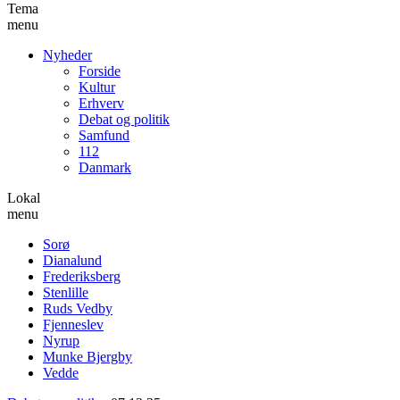
Tema
menu
Nyheder
Forside
Kultur
Erhverv
Debat og politik
Samfund
112
Danmark
Lokal
menu
Sorø
Dianalund
Frederiksberg
Stenlille
Ruds Vedby
Fjenneslev
Nyrup
Munke Bjergby
Vedde