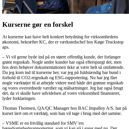
Kurserne gør en forskel
At kurserne kan have helt konkret betydning for virksomhedens
økonomi, bekræfter KC, der er værkstedschef hos Køge Truckstop
aps.
– Vi vil gerne byde ind på en større offentlig kunde, der forlanger
grønt regnskab. Nogle andre kunder har også efterspurgt det, men
hos dem behøver dokumentationen ikke at være helt så omfattende.
Da jeg kom ind til kurserne her, var jeg på fuldstændig bar bund i
forhold til CO2-regnskab og ESG-rapportering. Nu har jeg fået
nogle værktøjer til at arbejde videre med både det grønne regnskab
og vores overordnede værdier og målsætninger. Jeg har også brugt
det, da vi skulle have udvidelsen af vores virksomhed finansieret,
lyder forklaringen.
Thomas Thomsen, QA/QC Manager hos BAC Impalloy A/S, har på
kurset lært om et værktøj, som han vil tage i brug med det samme.
– VSME er en frivillig standard for SMV’ers
bæredygtighedsrapportering, som vi kan gå i gang med nu. Det