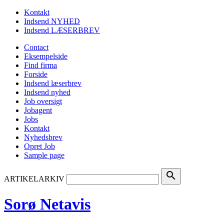
Kontakt
Indsend NYHED
Indsend LÆSERBREV
Contact
Eksempelside
Find firma
Forside
Indsend læserbrev
Indsend nyhed
Job oversigt
Jobagent
Jobs
Kontakt
Nyhedsbrev
Opret Job
Sample page
search
ARTIKELARKIV
Sorø Netavis