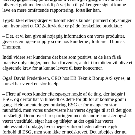
bliver et godt mellemskridt på vej hen til på længere sigt at kunne
lave en mere omfattende rapportering, fortæller han.
I øjeblikket efterspørger virksomhedens kunder primært oplysninger
om, hvor stort et CO2-aftryk der er på de forskellige produkter:
– Det, at vi kan give så nøjagtig information om vores produkter,
giver os en højere supply score hos kunderne , forklarer Thomas
Thomsen.
Indtil videre ser kunderne det bare som positivt, at de kan få så
præcise oplysninger, men han forventer, at det i fremtiden vil blive et
afgørende krav for at kunne levere til især koncerner.
Også David Frederiksen, CEO hos EB Teknik Borup A/S synes, at
kurset har været en stor hjælp.
– Flere af vores kunder efterspørger nogle af de ting, der indgår i
ESG, og derfor har vi tilmeldt os dette forløb for at komme godt i
gang. Hele orienteringen omkring ESG er for mange en stor
mundfuld, men vores undervisere har været dygtige til at få det gjort
forståeligt. Derudover har sparringen med de andre kursister også
været værdifuld, siger han og tilføjer, at det også har været
interessant at opdage, hvor meget virksomheden allerede gør i
forhold til ESG, men som ikke er nedskrevet. Det arbejdes der nu