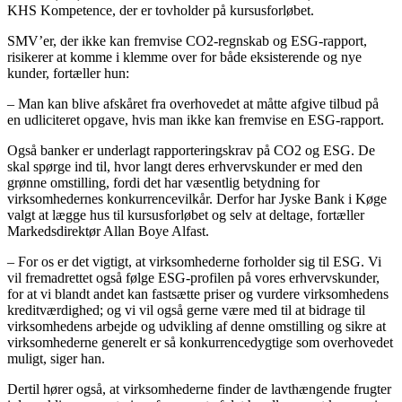
KHS Kompetence, der er tovholder på kursusforløbet.
SMV’er, der ikke kan fremvise CO2-regnskab og ESG-rapport,
risikerer at komme i klemme over for både eksisterende og nye
kunder, fortæller hun:
– Man kan blive afskåret fra overhovedet at måtte afgive tilbud på
en udliciteret opgave, hvis man ikke kan fremvise en ESG-rapport.
Også banker er underlagt rapporteringskrav på CO2 og ESG. De
skal spørge ind til, hvor langt deres erhvervskunder er med den
grønne omstilling, fordi det har væsentlig betydning for
virksomhedernes konkurrencevilkår. Derfor har Jyske Bank i Køge
valgt at lægge hus til kursusforløbet og selv at deltage, fortæller
Markedsdirektør Allan Boye Alfast.
– For os er det vigtigt, at virksomhederne forholder sig til ESG. Vi
vil fremadrettet også følge ESG-profilen på vores erhvervskunder,
for at vi blandt andet kan fastsætte priser og vurdere virksomhedens
kreditværdighed; og vi vil også gerne være med til at bidrage til
virksomhedens arbejde og udvikling af denne omstilling og sikre at
virksomhederne generelt er så konkurrencedygtige som overhovedet
muligt, siger han.
Dertil hører også, at virksomhederne finder de lavthængende frugter