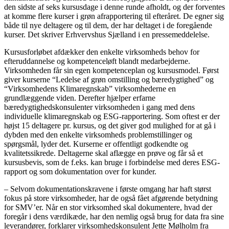
den sidste af seks kursusdage i denne runde afholdt, og der forventes
at komme flere kurser i grøn afrapportering til efteråret. De egner sig
både til nye deltagere og til dem, der har deltaget i de foregående
kurser. Det skriver Erhvervshus Sjælland i en pressemeddelelse.
Kursusforløbet afdækker den enkelte virksomheds behov for
efteruddannelse og kompetenceløft blandt medarbejderne.
Virksomheden får sin egen kompetenceplan og kursusmodel. Først
giver kurserne “Ledelse af grøn omstilling og bæredygtighed” og
“Virksomhedens Klimaregnskab” virksomhederne en
grundlæggende viden. Derefter hjælper erfarne
bæredygtighedskonsulenter virksomheden i gang med dens
individuelle klimaregnskab og ESG-rapportering. Som oftest er der
højst 15 deltagere pr. kursus, og det giver god mulighed for at gå i
dybden med den enkelte virksomheds problemstillinger og
spørgsmål, lyder det. Kurserne er offentligt godkendte og
kvalitetssikrede. Deltagerne skal aflægge en prøve og får så et
kursusbevis, som de f.eks. kan bruge i forbindelse med deres ESG-
rapport og som dokumentation over for kunder.
– Selvom dokumentationskravene i første omgang har haft størst
fokus på store virksomheder, har de også fået afgørende betydning
for SMV’er. Når en stor virksomhed skal dokumentere, hvad der
foregår i dens værdikæde, har den nemlig også brug for data fra sine
leverandører, forklarer virksomhedskonsulent Jette Mølholm fra