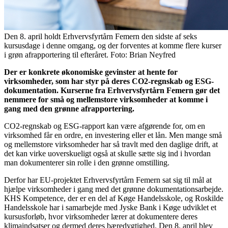
Den 8. april holdt Erhvervsfyrtårn Femern den sidste af seks
kursusdage i denne omgang, og der forventes at komme flere kurser
i grøn afrapportering til efteråret. Foto: Brian Neyfred
Der er konkrete økonomiske gevinster at hente for
virksomheder, som har styr på deres CO2-regnskab og ESG-
dokumentation. Kurserne fra Erhvervsfyrtårn Femern gør det
nemmere for små og mellemstore virksomheder at komme i
gang med den grønne afrapportering.
CO2-regnskab og ESG-rapport kan være afgørende for, om en
virksomhed får en ordre, en investering eller et lån. Men mange små
og mellemstore virksomheder har så travlt med den daglige drift, at
det kan virke uoverskueligt også at skulle sætte sig ind i hvordan
man dokumenterer sin rolle i den grønne omstilling.
Derfor har EU-projektet Erhvervsfyrtårn Femern sat sig til mål at
hjælpe virksomheder i gang med det grønne dokumentationsarbejde.
KHS Kompetence, der er en del af Køge Handelsskole, og Roskilde
Handelsskole har i samarbejde med Jyske Bank i Køge udviklet et
kursusforløb, hvor virksomheder lærer at dokumentere deres
klimaindsatser og dermed deres bæredygtighed. Den 8. april blev