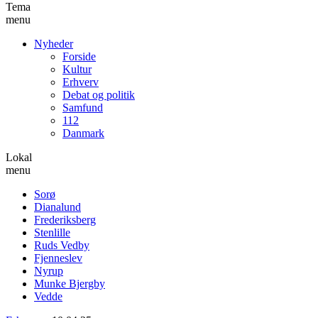
Tema
menu
Nyheder
Forside
Kultur
Erhverv
Debat og politik
Samfund
112
Danmark
Lokal
menu
Sorø
Dianalund
Frederiksberg
Stenlille
Ruds Vedby
Fjenneslev
Nyrup
Munke Bjergby
Vedde