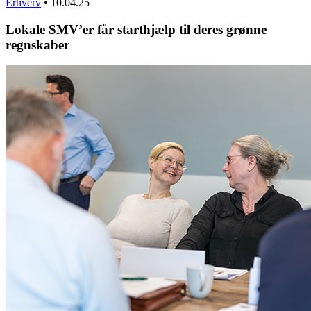
Erhverv
•
10.04.25
Lokale SMV’er får starthjælp til deres grønne
regnskaber