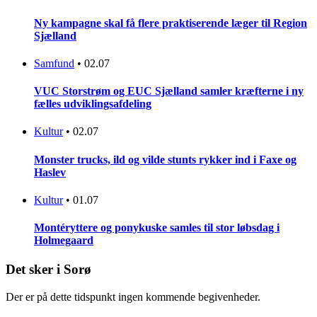
Ny kampagne skal få flere praktiserende læger til Region
Sjælland
Samfund
•
02.07
VUC Storstrøm og EUC Sjælland samler kræfterne i ny
fælles udviklingsafdeling
Kultur
•
02.07
Monster trucks, ild og vilde stunts rykker ind i Faxe og
Haslev
Kultur
•
01.07
Montéryttere og ponykuske samles til stor løbsdag i
Holmegaard
Det sker i Sorø
Der er på dette tidspunkt ingen kommende begivenheder.