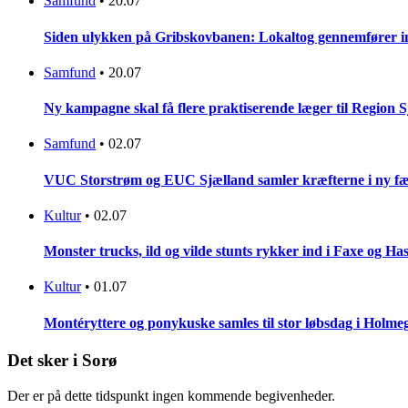
Samfund
•
20.07
Siden ulykken på Gribskovbanen: Lokaltog gennemfører initi
Samfund
•
20.07
Ny kampagne skal få flere praktiserende læger til Region 
Samfund
•
02.07
VUC Storstrøm og EUC Sjælland samler kræfterne i ny fæl
Kultur
•
02.07
Monster trucks, ild og vilde stunts rykker ind i Faxe og Has
Kultur
•
01.07
Montéryttere og ponykuske samles til stor løbsdag i Holme
Det sker i Sorø
Der er på dette tidspunkt ingen kommende begivenheder.