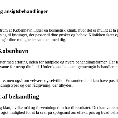
g ansigtsbehandlinger
ntrum af København ligger en kosmetisk klinik, hvor det er muligt at få
slag til løsninger, der passer til dine ønsker og behov. Klinikken fører 
nemgår dine muligheder sammen med dig.
 København
ster med erfaring inden for hudpleje og nyere behandlingsformer. Her f
evante for netop din hud. Under konsultationen gennemgår behandlerne de
dre, men også om velvære og selvtillid. En sundere hud kan have posit
dlingstyper og den rådgivning, der tilbydes.
 af behandling
 klart, hvilke mål og forventninger du har til resultatet. Det kan være n
u også mulighed for at få svar på spørgsmål om effekt, pris og hvad beh