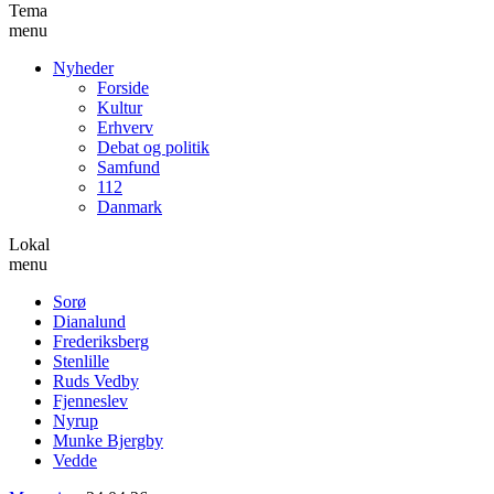
Tema
menu
Nyheder
Forside
Kultur
Erhverv
Debat og politik
Samfund
112
Danmark
Lokal
menu
Sorø
Dianalund
Frederiksberg
Stenlille
Ruds Vedby
Fjenneslev
Nyrup
Munke Bjergby
Vedde