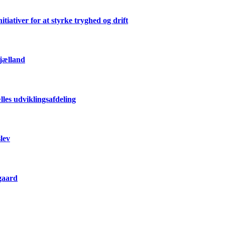
ativer for at styrke tryghed og drift
Sjælland
les udviklingsafdeling
lev
gaard