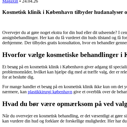
Magaxin
•
24.04.26
Kosmetisk klinik i København tilbyder hudanalyser o
Overvejer du at gøre noget ekstra for din hud eller dit udseende? I ce
ansigtsbehandlinger. Her kan du få vurderet din huds tilstand og få for
derhjemme. Der tilbydes gratis konsultation, hvor en behandler gen
Hvorfor vælge kosmetiske behandlinger i
Et besøg på en kosmetisk klinik i København giver adgang til speciali
problemområder, hvilket kan hjælpe dig med at træffe valg, der er rel
for at beslutte dig.
For mange handler et besøg på en kosmetisk klinik ikke kun om det y
nærmere, kan
plastikkirurgi københavn
give et overblik over de behan
Hvad du bør være opmærksom på ved valg
Når du overvejer en kosmetisk behandling, er det væsentligt at gøre sig
kan vurdere din hud og forklare de forskellige muligheder. Her har d