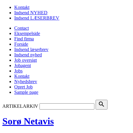
Kontakt
Indsend NYHED
Indsend LÆSERBREV
Contact
Eksempelside
Find firma
Forside
Indsend læserbrev
Indsend nyhed
Job oversigt
Jobagent
Jobs
Kontakt
Nyhedsbrev
Opret Job
Sample page
search
ARTIKELARKIV
Sorø Netavis