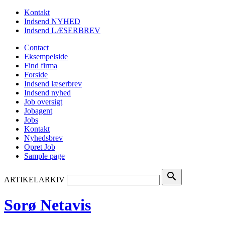
Kontakt
Indsend NYHED
Indsend LÆSERBREV
Contact
Eksempelside
Find firma
Forside
Indsend læserbrev
Indsend nyhed
Job oversigt
Jobagent
Jobs
Kontakt
Nyhedsbrev
Opret Job
Sample page
search
ARTIKELARKIV
Sorø Netavis