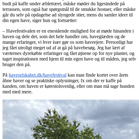
budt på kaffe under æbletræet, måske møder du ligesindede på
terrassen, som også har spørgsmål til de smukke hostaer, eller måske
går du selv på opdagelse ad slyngede stier, mens du samler ideer til
din egen have, siger hun og fortsætter:
– Havefestivalen er en enestående mulighed for at møde hinanden i
haven og dele det, som det hele handler om, haveglæden og de
mange erfaringer, vi hver især gør os som haveejere. Personligt har
jeg fået utroligt meget ud af at gå på havebesøg. Jeg har lært af
værternes dyrekøbte erfaringer og fået øjnene op for nye planter, og
taget inspirationen med hjem til min egen have og til måden, jeg selv
bruger den på.
På
haveselskabet.dk/havefestival
kan man finde kortet over årets
åbne haver og se praktiske oplysninger, fx om der er kaffe på
kanden, om haven er kørestolsvenlig, eller om man må tage hunden
med med mere.