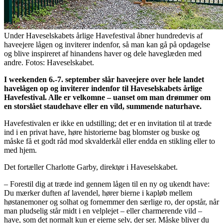
Under Haveselskabets årlige Havefestival åbner hundredevis af
haveejere lågen og inviterer indenfor, så man kan gå på opdagelse
og blive inspireret af hinandens haver og dele haveglæden med
andre. Fotos: Haveselskabet.
I weekenden 6.-7. september slår haveejere over hele landet
havelågen op og inviterer indenfor til Haveselskabets årlige
Havefestival. Alle er velkomne – uanset om man drømmer om
en storslået staudehave eller en vild, summende naturhave.
Havefestivalen er ikke en udstilling; det er en invitation til at træde
ind i en privat have, høre historierne bag blomster og buske og
måske få et godt råd mod skvalderkål eller endda en stikling eller to
med hjem.
Det fortæller Charlotte Garby, direktør i Haveselskabet.
– Forestil dig at træde ind gennem lågen til en ny og ukendt have:
Du mærker duften af lavendel, hører bierne i kapløb mellem
høstanemoner og solhat og fornemmer den særlige ro, der opstår, når
man pludselig står midt i en velplejet – eller charmerende vild –
have, som det normalt kun er ejerne selv, der ser. Måske bliver du