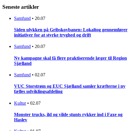
Seneste artikler
Samfund
•
20.07
Siden ulykken på Gribskovbanen: Lokaltog gennemfører
initiativer for at styrke tryghed og drift
Samfund
•
20.07
Ny kampagne skal få flere praktiserende læger til Region
Sjælland
Samfund
•
02.07
VUC Storstrøm og EUC Sjælland samler kræfterne i ny
fælles udviklingsafdeling
Kultur
•
02.07
Monster trucks, ild og vilde stunts rykker ind i Faxe og
Haslev