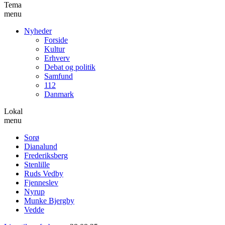
Tema
menu
Nyheder
Forside
Kultur
Erhverv
Debat og politik
Samfund
112
Danmark
Lokal
menu
Sorø
Dianalund
Frederiksberg
Stenlille
Ruds Vedby
Fjenneslev
Nyrup
Munke Bjergby
Vedde