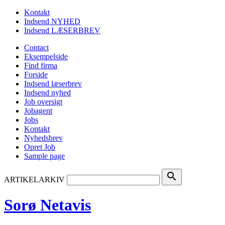
Kontakt
Indsend NYHED
Indsend LÆSERBREV
Contact
Eksempelside
Find firma
Forside
Indsend læserbrev
Indsend nyhed
Job oversigt
Jobagent
Jobs
Kontakt
Nyhedsbrev
Opret Job
Sample page
search
ARTIKELARKIV
Sorø Netavis