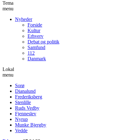
Tema
menu
Nyheder
Forside
Kultur
Erhverv
Debat og politik
Samfund
112
Danmark
Lokal
menu
Sorø
Dianalund
Frederiksberg
Stenlille
Ruds Vedby
Fjenneslev
Nyrup
Munke Bjergby
Vedde