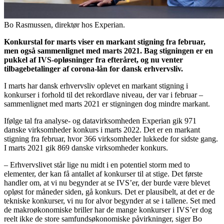
Bo Rasmussen, direktør hos Experian.
Konkurstal for marts viser en markant stigning fra februar,
men også sammenlignet med marts 2021. Bag stigningen er en
pukkel af IVS-opløsninger fra efteråret, og nu venter
tilbagebetalinger af corona-lån for dansk erhvervsliv.
I marts har dansk erhvervsliv oplevet en markant stigning i
konkurser i forhold til det rekordlave niveau, der var i februar –
sammenlignet med marts 2021 er stigningen dog mindre markant.
Ifølge tal fra analyse- og datavirksomheden Experian gik 971
danske virksomheder konkurs i marts 2022. Det er en markant
stigning fra februar, hvor 366 virksomheder lukkede for sidste gang.
I marts 2021 gik 869 danske virksomheder konkurs.
– Erhvervslivet står lige nu midt i en potentiel storm med to
elementer, der kan få antallet af konkurser til at stige. Det første
handler om, at vi nu begynder at se IVS’er, der burde være blevet
opløst for måneder siden, gå konkurs. Det er plausibelt, at det er de
tekniske konkurser, vi nu for alvor begynder at se i tallene. Set med
de makroøkonomiske briller har de mange konkurser i IVS’er dog
reelt ikke de store samfundsøkonomiske påvirkninger, siger Bo