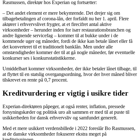
Rasmussen, direktør hos Experian og fortsætter:
– Det andet element er mere bekymrende. Det drejer sig om
tilbagebetalingen af corona-lån, der forfaldt nu her 1. april. Flere
aktører i erhvervslivet frygter, at et firecifret antal aktive
virksomheder – herunder inden for især restaurationsbranchen og
andre lignende servicefag – kommer til at bukke under i de
kommende uger og måneder, fordi de ikke kan betale lånet eller få
det konverteret til et traditionelt banklån. Men under alle
omstændigheder kommer der til at gå nogle måneder, før eventuelle
konkurser ses i konkursstatistikkerne.
Umiddelbart kommer virksomheder, der ikke betaler lånet tilbage, til
at flyttet til en statslig overgangsordning, hvor der hver måned bliver
tilskrevet en rente på 0,7 procent.
Kreditvurdering er vigtig i usikre tider
Experian-direktøren påpeger, at også renter, inflation, pressede
forsyningskæder og politisk uro alt sammen er med til at puste til
usikkerheden for dansk erhvervsliv og samfundet generelt.
Med et mere usikkert verdensbillede i 2022 foreslår Bo Rasmussen,
at de danske virksomheder fokuserer ekstra meget på
kreditgivningen.