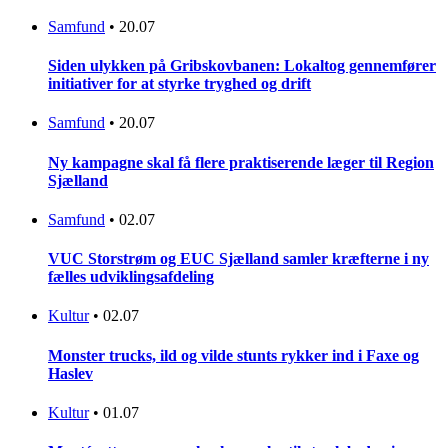
Samfund
•
20.07
Siden ulykken på Gribskovbanen: Lokaltog gennemfører
initiativer for at styrke tryghed og drift
Samfund
•
20.07
Ny kampagne skal få flere praktiserende læger til Region
Sjælland
Samfund
•
02.07
VUC Storstrøm og EUC Sjælland samler kræfterne i ny
fælles udviklingsafdeling
Kultur
•
02.07
Monster trucks, ild og vilde stunts rykker ind i Faxe og
Haslev
Kultur
•
01.07