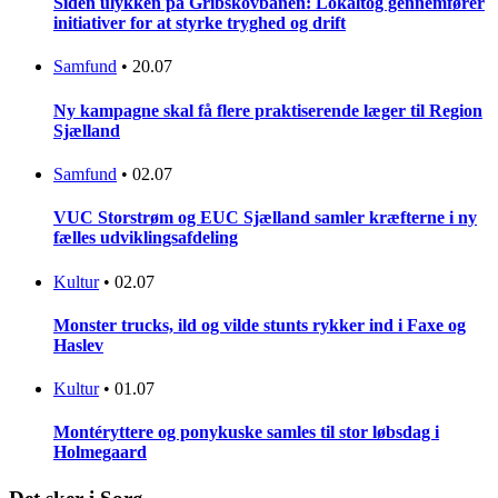
Siden ulykken på Gribskovbanen: Lokaltog gennemfører
initiativer for at styrke tryghed og drift
Samfund
•
20.07
Ny kampagne skal få flere praktiserende læger til Region
Sjælland
Samfund
•
02.07
VUC Storstrøm og EUC Sjælland samler kræfterne i ny
fælles udviklingsafdeling
Kultur
•
02.07
Monster trucks, ild og vilde stunts rykker ind i Faxe og
Haslev
Kultur
•
01.07
Montéryttere og ponykuske samles til stor løbsdag i
Holmegaard