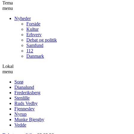
Tema
menu
Nyheder
Forside
Kultur
Erhverv
Debat og politik
Samfund
112
Danmark
Lokal
menu
Sorø
Dianalund
Frederiksberg
Stenlille
Ruds Vedby
Fjenneslev
Nyrup
Munke Bjergby
Vedde