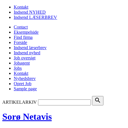
Kontakt
Indsend NYHED
Indsend LÆSERBREV
Contact
Eksempelside
Find firma
Forside
Indsend læserbrev
Indsend nyhed
Job oversigt
Jobagent
Jobs
Kontakt
Nyhedsbrev
Opret Job
Sample page
search
ARTIKELARKIV
Sorø Netavis