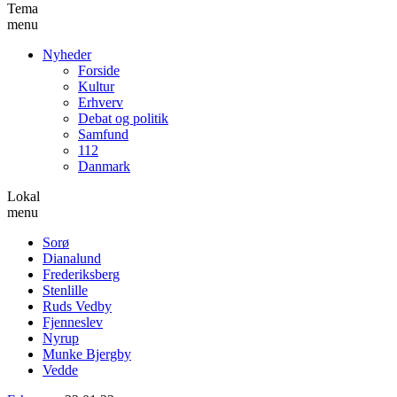
Tema
menu
Nyheder
Forside
Kultur
Erhverv
Debat og politik
Samfund
112
Danmark
Lokal
menu
Sorø
Dianalund
Frederiksberg
Stenlille
Ruds Vedby
Fjenneslev
Nyrup
Munke Bjergby
Vedde