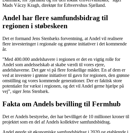
Mads Váczy Kragh, direktør for Erhvervshus Sjælland.
Andel har flere samfundsbidrag til
regionen i støbeskeen
Det er formand Jens Stenbæks forventning, at Andel vil realisere
flere investeringer i regionale og grønne initiativer i det kommende
år.
”Med 400.000 andelshavere i regionen er det en vigtig rolle for
Andel som andelsselskab at skabe værdi til vores ejere,
andelshaverne. Det gør vi på flere forskellige måder. En af dem er
ved at investere i grønne initiativer til gavn for regionen, den grønne
omstilling og vores kommende generationer. Der er faktisk store
potentialer for vækst i regionen, og det vil Andel gerne hjælpe på
vej”, siger Jens Stenbæk.
Fakta om Andels bevilling til Fermhub
Det er Andels bestyrelse, der har bevilliget de 10 millioner kroner til
projektet som en del af Andels kollektive samfundsbidrag.
Andel øgede sit økonomiske samfundsbidrag i 2020 og etablerede i