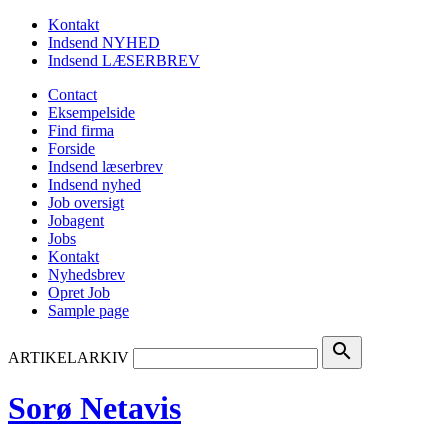
Kontakt
Indsend NYHED
Indsend LÆSERBREV
Contact
Eksempelside
Find firma
Forside
Indsend læserbrev
Indsend nyhed
Job oversigt
Jobagent
Jobs
Kontakt
Nyhedsbrev
Opret Job
Sample page
search
ARTIKELARKIV
Sorø Netavis