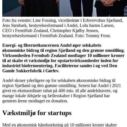
Foto fra venstre; Line Fossing, vicedirektør i Erhvervshus Sjælland,
Jens Stenbæk, bestyrelsesformand i Andel, Lulu harms Larsen,
CEO i FermHub Zealand, Christopher Kjølby Jensen,
bestyrelsesformand i FermHub Zealand. Foto: Tommy Frost.
Energi- og fibernetkoncernen Andel øger selskabets
økonomiske bidrag til region Sjælland og den grønne omstilling.
Virksomheden Fermhub Zealand modtager 10 millioner kroner
til at skabe et vækstmiljø for opstartsvirksomheder inden for
industriel biofermentering. Faciliteterne samles i og ved Den
Gamle Sukkerfabrik i Gørlev.
Andel skruer yderligere op for selskabets økonomiske bidrag til
region Sjælland og den grønne omstilling. Senest har Andel i 2021
givet en ekstraordinær rabat på 400 mio. til alle andelshavere, og
mange lokale ildsjæle og fællesskaber i Region Sjælland har
gennem årene modtaget en donation.
Vækstmiljø for startups
Med en økonomisk håndsrækning på 10 millioner kroner skaber