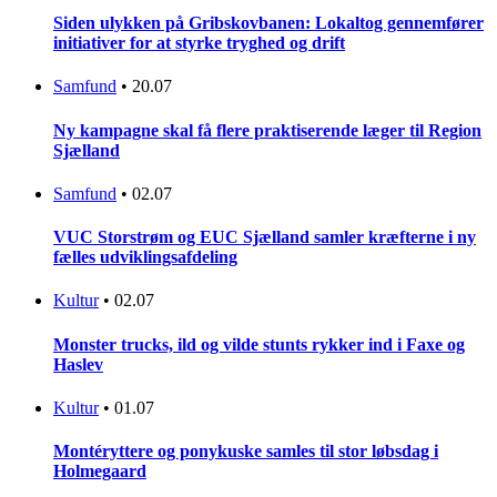
Siden ulykken på Gribskovbanen: Lokaltog gennemfører
initiativer for at styrke tryghed og drift
Samfund
•
20.07
Ny kampagne skal få flere praktiserende læger til Region
Sjælland
Samfund
•
02.07
VUC Storstrøm og EUC Sjælland samler kræfterne i ny
fælles udviklingsafdeling
Kultur
•
02.07
Monster trucks, ild og vilde stunts rykker ind i Faxe og
Haslev
Kultur
•
01.07
Montéryttere og ponykuske samles til stor løbsdag i
Holmegaard