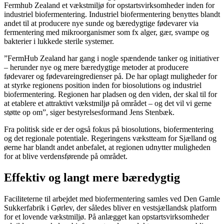
Fermhub Zealand et vækstmiljø for opstartsvirksomheder inden for
industriel biofermentering. Industriel biofermentering benyttes blandt
andet til at producere nye sunde og bæredygtige fødevarer via
fermentering med mikroorganismer som fx alger, gær, svampe og
bakterier i lukkede sterile systemer.
”FermHub Zealand har gang i nogle spændende tanker og initiativer
– herunder nye og mere bæredygtige metoder at producere
fødevarer og fødevareingredienser på. De har oplagt muligheder for
at styrke regionens position inden for biosolutions og industriel
biofermentering. Regionen har pladsen og den viden, der skal til for
at etablere et attraktivt vækstmiljø på området – og det vil vi gerne
støtte op om”, siger bestyrelsesformand Jens Stenbæk.
Fra politisk side er der også fokus på biosolutions, biofermentering
og det regionale potentiale. Regeringens vækstteam for Sjælland og
øerne har blandt andet anbefalet, at regionen udnytter muligheden
for at blive verdensførende på området.
Effektiv og langt mere bæredygtig
Faciliteterne til arbejdet med biofermentering samles ved Den Gamle
Sukkerfabrik i Gørlev, der således bliver en vestsjællandsk platform
for et lovende vækstmiljø. På anlægget kan opstartsvirksomheder