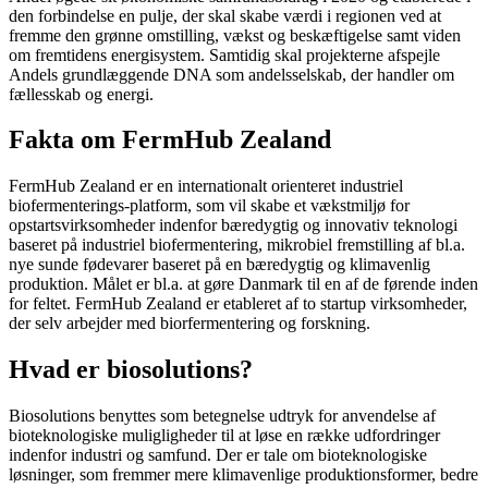
den forbindelse en pulje, der skal skabe værdi i regionen ved at
fremme den grønne omstilling, vækst og beskæftigelse samt viden
om fremtidens energisystem. Samtidig skal projekterne afspejle
Andels grundlæggende DNA som andelsselskab, der handler om
fællesskab og energi.
Fakta om FermHub Zealand
FermHub Zealand er en internationalt orienteret industriel
biofermenterings-platform, som vil skabe et vækstmiljø for
opstartsvirksomheder indenfor bæredygtig og innovativ teknologi
baseret på industriel biofermentering, mikrobiel fremstilling af bl.a.
nye sunde fødevarer baseret på en bæredygtig og klimavenlig
produktion. Målet er bl.a. at gøre Danmark til en af de førende inden
for feltet. FermHub Zealand er etableret af to startup virksomheder,
der selv arbejder med biorfermentering og forskning.
Hvad er biosolutions?
Biosolutions benyttes som betegnelse udtryk for anvendelse af
bioteknologiske muligligheder til at løse en række udfordringer
indenfor industri og samfund. Der er tale om bioteknologiske
løsninger, som fremmer mere klimavenlige produktionsformer, bedre