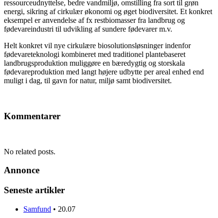
ressourceudnyttelse, bedre vandmiljø, omstilling fra sort til grøn
energi, sikring af cirkulær økonomi og øget biodiversitet. Et konkret
eksempel er anvendelse af fx restbiomasser fra landbrug og
fødevareindustri til udvikling af sundere fødevarer m.v.
Helt konkret vil nye cirkulære biosolutionsløsninger indenfor
fødevareteknologi kombineret med traditionel plantebaseret
landbrugsproduktion muliggøre en bæredygtig og storskala
fødevareproduktion med langt højere udbytte per areal enhed end
muligt i dag, til gavn for natur, miljø samt biodiversitet.
Kommentarer
No related posts.
Annonce
Seneste artikler
Samfund
•
20.07