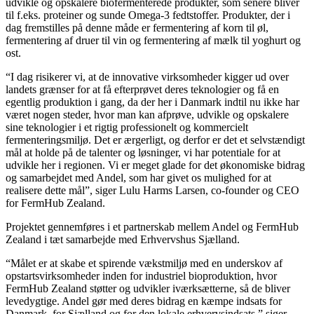
udvikle og opskalere biofermenterede produkter, som senere bliver
til f.eks. proteiner og sunde Omega-3 fedtstoffer. Produkter, der i
dag fremstilles på denne måde er fermentering af korn til øl,
fermentering af druer til vin og fermentering af mælk til yoghurt og
ost.
“I dag risikerer vi, at de innovative virksomheder kigger ud over
landets grænser for at få efterprøvet deres teknologier og få en
egentlig produktion i gang, da der her i Danmark indtil nu ikke har
været nogen steder, hvor man kan afprøve, udvikle og opskalere
sine teknologier i et rigtig professionelt og kommercielt
fermenteringsmiljø. Det er ærgerligt, og derfor er det et selvstændigt
mål at holde på de talenter og løsninger, vi har potentiale for at
udvikle her i regionen. Vi er meget glade for det økonomiske bidrag
og samarbejdet med Andel, som har givet os mulighed for at
realisere dette mål”, siger Lulu Harms Larsen, co-founder og CEO
for FermHub Zealand.
Projektet gennemføres i et partnerskab mellem Andel og FermHub
Zealand i tæt samarbejde med Erhvervshus Sjælland.
“Målet er at skabe et spirende vækstmiljø med en underskov af
opstartsvirksomheder inden for industriel bioproduktion, hvor
FermHub Zealand støtter og udvikler iværksætterne, så de bliver
levedygtige. Andel gør med deres bidrag en kæmpe indsats for
Danmark, for Sjælland og for den lokale erhvervsindsats,” siger